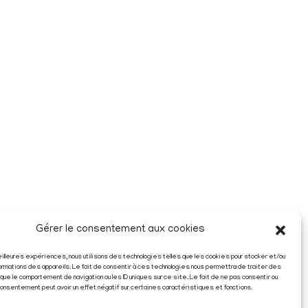
Gérer le consentement aux cookies
 meilleures expériences, nous utilisons des technologies telles que les cookies pour stocker et/ou
ormations des appareils. Le fait de consentir à ces technologies nous permettra de traiter des
que le comportement de navigation ou les ID uniques sur ce site. Le fait de ne pas consentir ou
consentement peut avoir un effet négatif sur certaines caractéristiques et fonctions.
Atelier impulse le changement