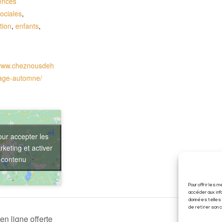
ences
ociales
,
tion
,
enfants
,
/www.cheznousdeh
stage-automne/
our accepter les
keting et activer
 contenu
Pour offrir les
accéder aux inf
données telles 
de retirer son 
en ligne offerte