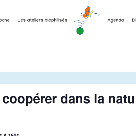
oche
Les ateliers biophilisés
Agenda
B
 coopérer dans la natur
€ À 190€