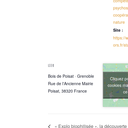
compét
psychos
coopéra
nature
Site :
https:/
ors.fr/
LIEU
Bois de Poisat · Grenoble
Cliquez p
Rue de l'Ancienne Mairie
cookies mar
Poisat
,
38320
France
ce
« Explo biophilisée », la découverte 